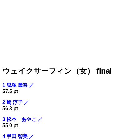
ウェイクサーフィン（女） final
1 鬼塚 麗奈 ／
57.5 pt
2 崎 淳子 ／
56.3 pt
3 松本 あやこ ／
55.0 pt
4 甲田 智美 ／