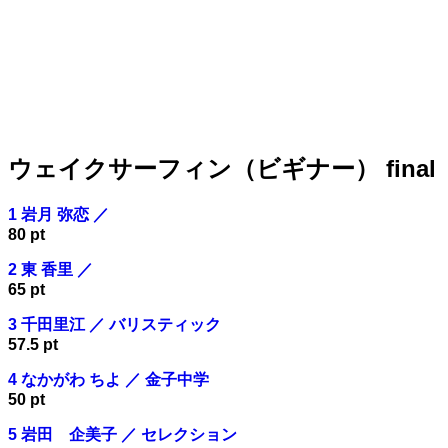
ウェイクサーフィン（ビギナー） final
1 岩月 弥恋 ／
80 pt
2 東 香里 ／
65 pt
3 千田里江 ／ バリスティック
57.5 pt
4 なかがわ ちよ ／ 金子中学
50 pt
5 岩田 企美子 ／ セレクション