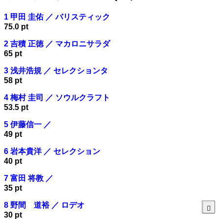
1 甲田 圭佑 ／ バリスティック
75.0 pt
2 吉積 正徳 ／ マカロニサラダ
65 pt
3 浅井浩規 ／ セレクションタ
58 pt
4 梅村 圭司 ／ ソウルクラフト
53.5 pt
5 伊藤信一 ／
49 pt
6 岩本貴洋 ／ セレクション
40 pt
7 富田 将教 ／
35 pt
8 野間 道裕 ／ ロデオ
30 pt