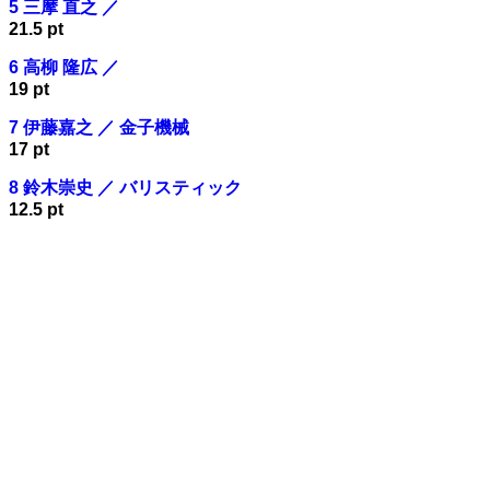
5 三摩 直之 ／
21.5 pt
6 高柳 隆広 ／
19 pt
7 伊藤嘉之 ／ 金子機械
17 pt
8 鈴木崇史 ／ バリスティック
12.5 pt