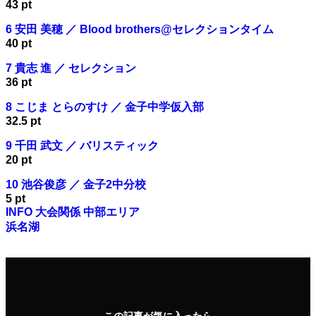
43 pt
6 安田 美穂 ／ Blood brothers@セレクションタイム
40 pt
7 貴志 進 ／ セレクション
36 pt
8 こじま とらのすけ ／ 金子中学仮入部
32.5 pt
9 千田 武文 ／ バリスティック
20 pt
10 池谷俊彦 ／ 金子2中分校
5 pt
INFO
大会関係
中部エリア
浜名湖