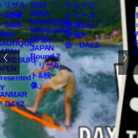
2026
＜リザル
ウェイク
WWA
ト&映像
シリーズ
NAUTIQUE
 2025
第1戦 山
＞
WAKESURF
WWA
W
中湖大
OPEN
AUTIQUE
F
会 DAY2
JAPAN
APAN
Round 2
WAKESURF
「リザル
OPEN
ト&映
resented
像」
y
YANMAR
 DAY2