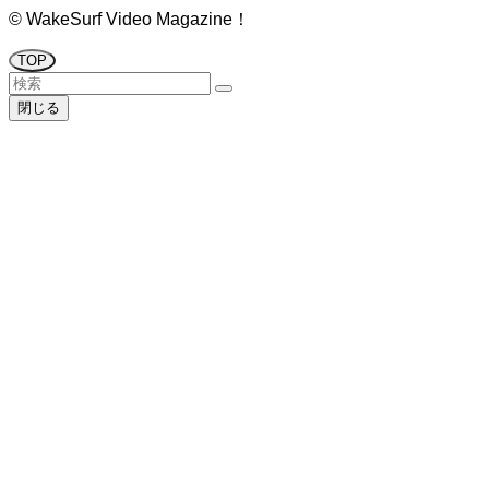
©
WakeSurf Video Magazine！
TOP
閉じる