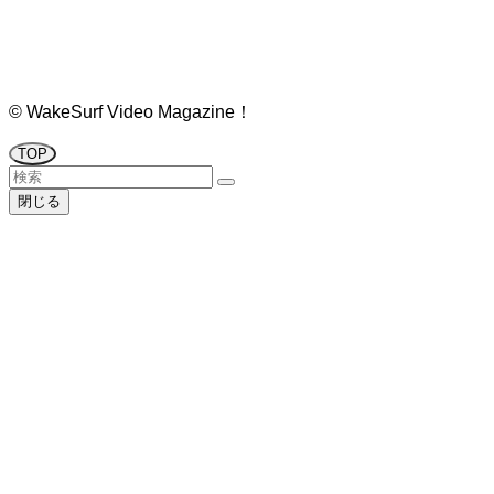
©
WakeSurf Video Magazine！
TOP
閉じる