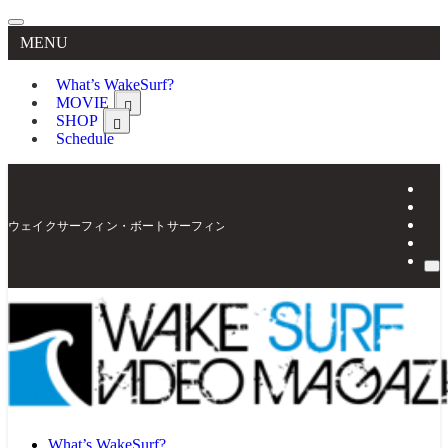
MENU
What’s WakeSurf?
MOVIE
SHOP
Schedule
ウェイクサーフィン・ボートサーフィンの最新情報を配信 | WakeSurf Video Magaz
What’s WakeSurf?