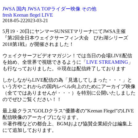
JWSA
国内
JWSA TOPライダー映像
その他
fresh
Keenan flegel
LIVE
2018-05-22
2023-03-21
5月19・20日にヤンマーSUNSETマリーナにてJWSA主催
『第2回全日本ウェイクサーフィン大会 びわ湖シリーズ
2018第1戦』が開催されました！
ウェイクサーフビデオマガジン！では当日の会場LIVE配信
を始め、全世界で視聴できるように「
LIVE STREAMING
」
も行なっておりました。※現在は配信終了しております
しかしながらLIVE配信の為「見逃してしまった・・・」と
いう方やこれからの国内レベル向上のためにアーカイブ映像
（全てではありませんが・・・）を特別に公開いたしました
のでぜひご覧ください！！
最上級クラス”GOLDクラス”優勝者の”Keenan Flegel”のLIVE
配信映像のアーカイブになります。
※著作権などの都合上、BGMおよび協賛企業紹介は編集上
にて追加しております。