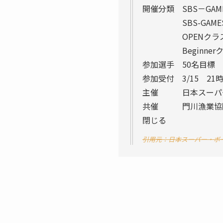
開催分類 SBS－GA
SBS-GAMES 
OPENクラス（MEN＆
Beginn
参加選手 50名目標
参加受付 3/15 21
主催 日本スーパー
共催 門川漁業協
閉じる
引用元：日本スーパー・ボ