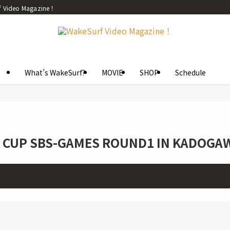
eo Magazine！
What’s WakeSurf?
MOVIE
SHOP
Schedule
UP SBS-GAMES ROUND1 IN KADOGA