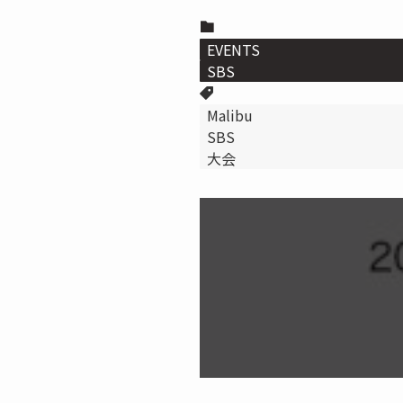
EVENTS
SBS
Malibu
SBS
大会