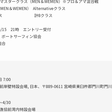
スタークラス（MEN＆WEMEN）※プロ＆アマ混合戦
EMEN） Alternativeクラス
rクラス 計8クラス
4/15 21時 エントリー受付
ボートサーフィン協会
組合
 7:00
岸壁特設会場, 日本、〒889-0611 宮崎県東臼杵郡門川町門
4/30
漁協前湾内特設会場