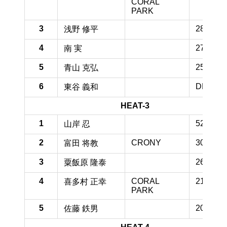
CORAL
PARK
3
28.3 pt
浅野 修平
4
27.5 pt
南 実
5
25.8 pt
青山 克弘
6
DNS pt
東谷 義和
HEAT-3
1
52.9 pt
山岸 忍
2
CRONY
30.8 pt
富田 将教
3
26.3 pt
粟飯原 隆泰
4
CORAL
21.7 pt
喜多村 正幸
PARK
5
20.4 pt
佐藤 鉄男