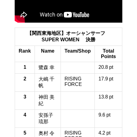
【関西東海地区】オーシャンサーフ
SUPER WOMEN 決勝
Rank
Name
Team/Shop
Total
Points
1
20.8 pt
鷺森 幸
2
RISING
17.9 pt
大嶋 千
FORCE
帆
3
13.8 pt
神田 美
紀
4
9.6 pt
安孫子
琉那
5
RISING
4.2 pt
奥村 令