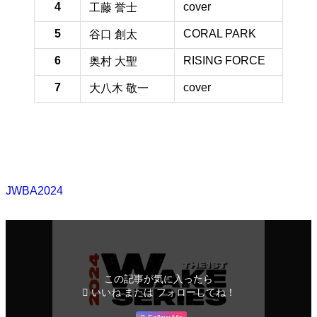
4
cover
35.4 
工藤 誉士
5
CORAL PARK
32.1 
谷口 創太
6
RISING FORCE
30.8 
奥村 大聖
7
cover
19.2 
大八木 敬一
JWBA2024
この記事が気に入ったら
いいね または フォローしてね！