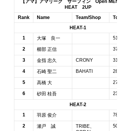
【アマ】アマリーグ サーフィン Open MEN 予選
HEAT 2UP
Rank
Name
Team/Shop
TotalPo
HEAT-1
1
51.3 pt
大塚 良一
2
37.5 pt
櫛部 正信
3
CRONY
31.7 pt
金指 忠久
4
BAHATI
28.3 pt
石崎 聖二
5
27.5 pt
高橋 大
6
23.3 pt
砂田 桂吾
HEAT-2
1
78.3 pt
羽原 俊介
2
50.4 pt
瀬戸 誠
TRIBE、