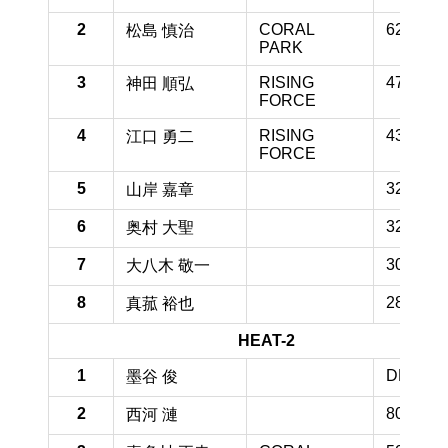
2
CORAL
62.5 pt
松島 慎治
PARK
3
RISING
47.1 pt
神田 順弘
FORCE
4
RISING
43.3 pt
江口 勇二
FORCE
5
32.9 pt
山岸 嘉章
6
32.5 pt
奥村 大聖
7
30.8 pt
大八木 敬一
8
28.3 pt
真菰 裕也
HEAT-2
1
DNS pt
墨谷 俊
2
80.0 pt
西河 漣