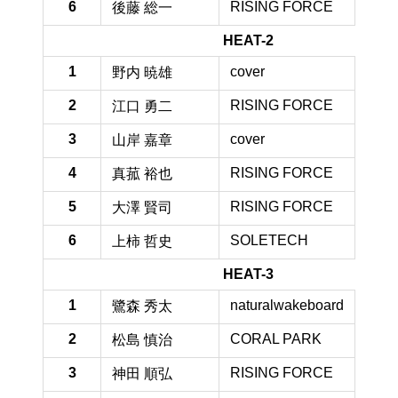
6
RISING FORCE
21.3 
後藤 総一
HEAT-2
1
cover
43.3 
野内 暁雄
2
RISING FORCE
36.3 
江口 勇二
3
cover
28.3 
山岸 嘉章
4
RISING FORCE
26.3 
真菰 裕也
5
RISING FORCE
21.3 
大澤 賢司
6
SOLETECH
20.8 
上柿 哲史
HEAT-3
1
naturalwakeboard
73.3 
鷺森 秀太
2
CORAL PARK
52.9 
松島 慎治
3
RISING FORCE
42.5 
神田 順弘