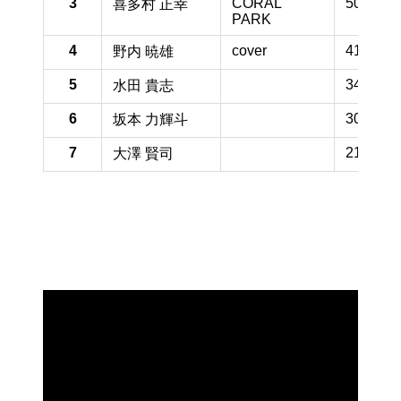
3
CORAL
50.4 pt
喜多村 正幸
PARK
4
cover
41.3 pt
野内 暁雄
5
34.6 pt
水田 貴志
6
30.0 pt
坂本 力輝斗
7
21.3 pt
大澤 賢司