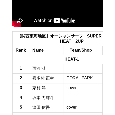
【関西東海地区】オーシャンサーフ SUPER MEN 
HEAT 2UP
Rank
Name
Team/Shop
Tota
HEAT-1
1
75.4 
西河 漣
2
CORAL PARK
52.9 
喜多村 正幸
3
cover
44.6 
家村 洋
4
26.3 
坂本 力輝斗
5
cover
25.4 
津田 信吾