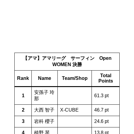
【アマ】アマリーグ サーフィン Open
WOMEN 決勝
Total
Rank
Name
Team/Shop
Points
安孫子 玲
1
61.3 pt
那
2
大西 智子
X-CUBE
46.7 pt
3
岩科 櫻子
24.6 pt
4
植野 琴
13.8 pt