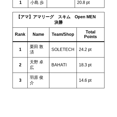
1
小島 歩
20.8 pt
【アマ】アマリーグ スキム Open MEN
決勝
Total
Rank
Name
Team/Shop
Points
栗田 敦
1
SOLETECH
24.2 pt
済
天野 卓
2
BAHATI
18.3 pt
広
羽原 俊
3
14.6 pt
介