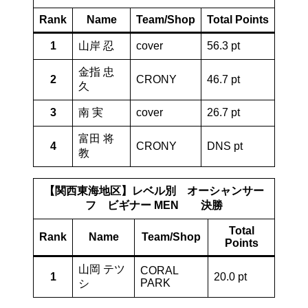
Rank
Name
Team/Shop
Total Points
1
山岸 忍
cover
56.3 pt
金指 忠
2
CRONY
46.7 pt
久
3
南 実
cover
26.7 pt
富田 将
4
CRONY
DNS pt
教
【関西東海地区】レベル別 オーシャンサー
フ ビギナー MEN 決勝
Total
Rank
Name
Team/Shop
Points
山岡 テツ
CORAL
1
20.0 pt
PARK
シ