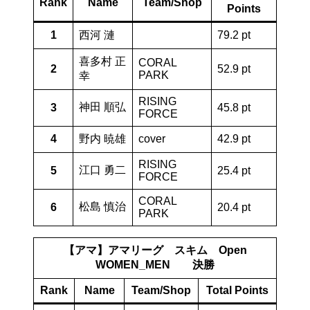
Rank
Name
Team/Shop
Points
1
西河 漣
79.2 pt
喜多村 正
CORAL
2
52.9 pt
PARK
幸
RISING
神田 順弘
3
45.8 pt
FORCE
4
野内 暁雄
cover
42.9 pt
RISING
江口 勇二
5
25.4 pt
FORCE
CORAL
松島 慎治
6
20.4 pt
PARK
【アマ】アマリーグ スキム Open
WOMEN_MEN 決勝
Rank
Name
Team/Shop
Total Points