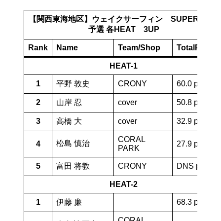
【関西東海地区】ウェイクサーフィン SUPER MEN
予選 各HEAT 3UP
Rank
Name
Team/Shop
TotalPoints
HEAT-1
1
平野 敦史
CRONY
60.0 pt
2
山岸 忍
cover
50.8 pt
3
高橋 大
cover
32.9 pt
CORAL
松島 慎治
4
27.9 pt
PARK
5
富田 将教
CRONY
DNS pt
HEAT-2
1
伊藤 廉
68.3 pt
CORAL