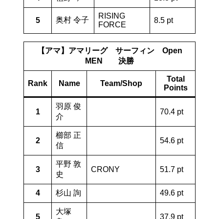
RISING
奥村 令子
5
8.5 pt
FORCE
【アマ】アマリーグ サーフィン Open
MEN 決勝
Total
Rank
Name
Team/Shop
Points
羽原 俊
1
70.4 pt
介
櫛部 正
2
54.6 pt
信
平野 敦
3
CRONY
51.7 pt
史
4
杉山 詢
49.6 pt
大塚
5
37.9 pt