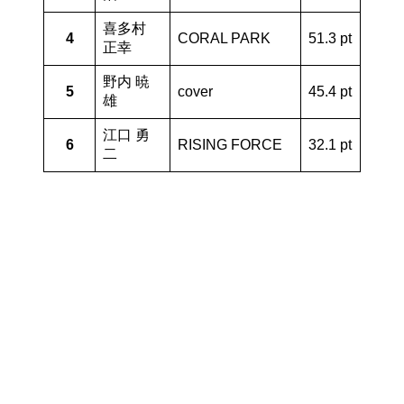
喜多村
4
CORAL PARK
51.3 pt
正幸
野内 暁
5
cover
45.4 pt
雄
江口 勇
6
RISING FORCE
32.1 pt
二