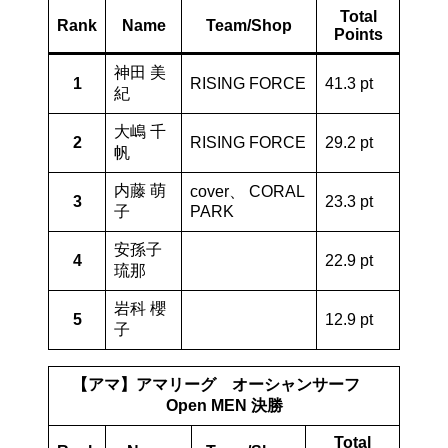
Total
Rank
Name
Team/Shop
Points
神田 美
1
RISING FORCE
41.3 pt
紀
大嶋 千
2
RISING FORCE
29.2 pt
帆
内藤 萌
cover、 CORAL
3
23.3 pt
子
PARK
安孫子
4
22.9 pt
琉那
岩科 櫻
5
12.9 pt
子
【アマ】アマリーグ オーシャンサーフ
Open MEN 決勝
Total