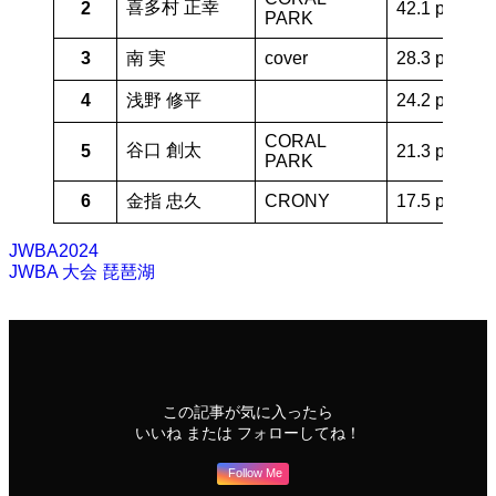
喜多村 正幸
2
42.1 pt
PARK
3
南 実
cover
28.3 pt
4
浅野 修平
24.2 pt
CORAL
谷口 創太
5
21.3 pt
PARK
6
金指 忠久
CRONY
17.5 pt
JWBA2024
JWBA
大会
琵琶湖
この記事が気に入ったら
いいね または フォローしてね！
Follow Me