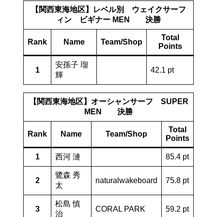
【関西東海地区】レベル別 ウェイクサーフ
ィン ビギナー MEN 決勝
Total
Rank
Name
Team/Shop
Points
安孫子 瑠
1
42.1 pt
輝
【関西東海地区】オーシャンサーフ SUPER
MEN 決勝
Total
Rank
Name
Team/Shop
Points
1
西河 漣
85.4 pt
鷺森 秀
2
naturalwakeboard
75.8 pt
太
松島 慎
3
CORAL PARK
59.2 pt
治