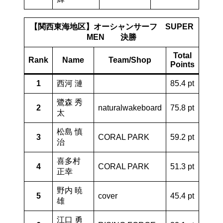
【関西東海地区】オーシャンサーフ SUPER
MEN 決勝
Total
Rank
Name
Team/Shop
Points
1
西河 漣
85.4 pt
鷺森 秀
2
naturalwakeboard
75.8 pt
太
松島 慎
3
CORAL PARK
59.2 pt
治
喜多村
4
CORAL PARK
51.3 pt
正幸
野内 暁
5
cover
45.4 pt
雄
江口 勇